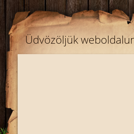
Üdvözöljük weboldalu