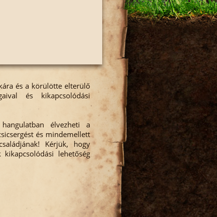
ára és a körülötte elterülő
aival és kikapcsolódási
hangulatban élvezheti a
csicsergést és mindemellett
saládjának! Kérjük, hogy
 kikapcsolódási lehetőség