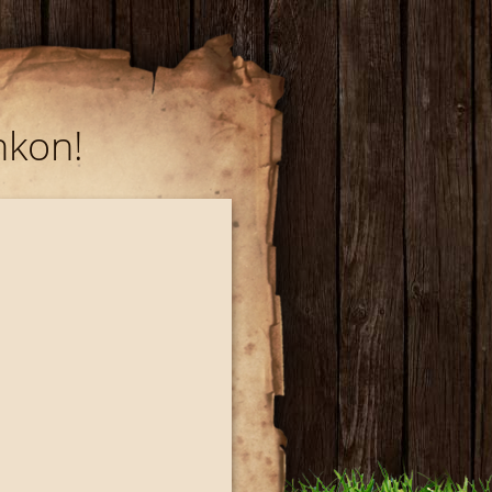
nkon!