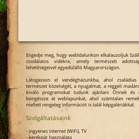
Engedje meg, hogy webldalunkon elkalauzoljuk Szálk
csodálatos vidékre, amely természeti adottság
lehetőségeivel egyedülálló Magyarországon.
Látogasson el vendégházunkba, ahol családias 
természet közelségét, a nyugalmat, a reggeli madár
kiváló programokat tudunk ajánlani Önnek és c
böngéssze át weblapunkat, ahol számtalan remek
mellett rengeteg információt is talál képgalériákkal.
Szolgáltatásaink
- ingyenes internet (WiFi), TV
- kerékpár használata