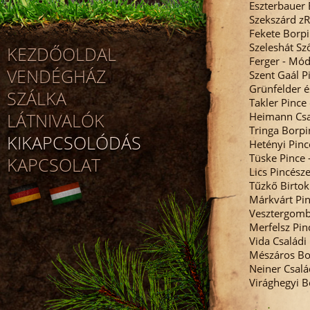
Eszterbauer 
Szekszárd zR
Fekete Borp
Szeleshát Sz
KEZDŐOLDAL
Ferger - Mód
VENDÉGHÁZ
Szent Gaál P
Grünfelder é
SZÁLKA
Takler Pince
LÁTNIVALÓK
Heimann Csa
Tringa Borpi
KIKAPCSOLÓDÁS
Hetényi Pinc
Tüske Pince 
KAPCSOLAT
Lics Pincésze
Tűzkő Birtok
Márkvárt Pi
Vesztergomb
Merfelsz Pin
Vida Családi
Mészáros Bor
Neiner Csalá
Virághegyi B