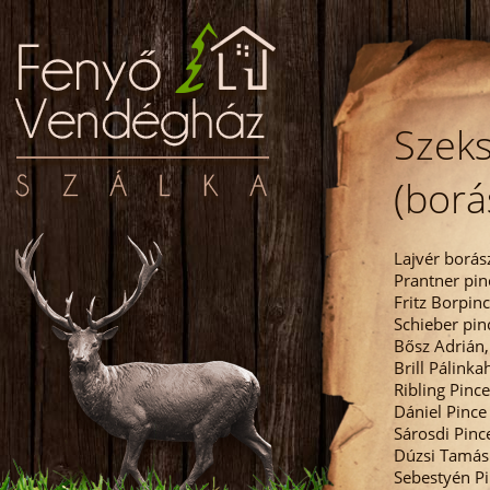
Szeks
(borá
Lajvér borás
Prantner pin
Fritz Borpin
Schieber pin
Bősz Adrián,
Brill Pálinka
Ribling Pince
Dániel Pince
Sárosdi Pinc
Dúzsi Tamás
Sebestyén Pi