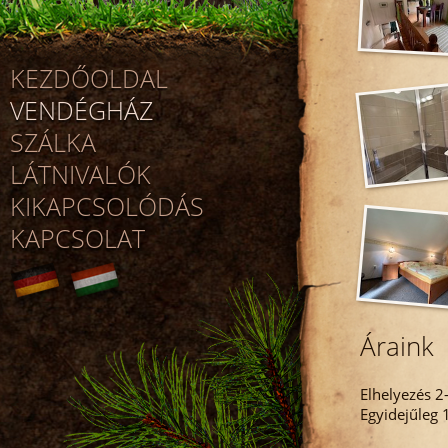
KEZDŐOLDAL
VENDÉGHÁZ
SZÁLKA
LÁTNIVALÓK
KIKAPCSOLÓDÁS
KAPCSOLAT
Áraink
Elhelyezés 2
Egyidejűleg 