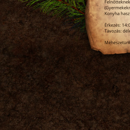
Felnőtteknek
(Gyermekekne
Konyha haszn
Érkezés: 14:
Távozás: dél
Méhészetünkb