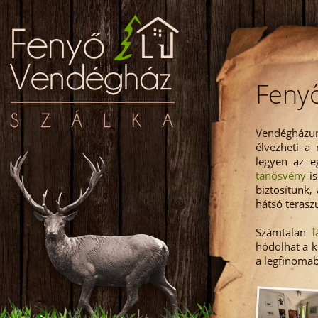
Feny
Vendégházun
élvezheti a 
legyen az 
tanösvény
is
biztosítunk,
hátsó terasz
Számtalan
l
hódolhat a k
a legfinoma